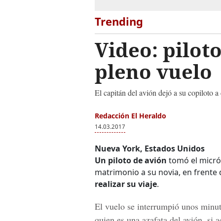
Trending
Video: pilot
pleno vuelo
El capitán del avión dejó a su copiloto a 
Redacción El Heraldo
14.03.2017
Nueva York, Estados Unidos
Un piloto de avión
tomó el micró
matrimonio a su novia, en frente 
realizar su viaje
.
El vuelo se interrumpió unos minut
quien es
una azafata del avión
, si 