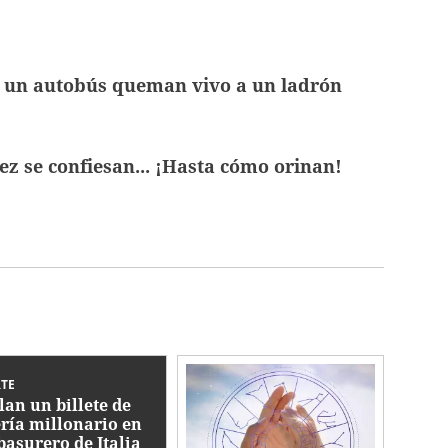
e un autobús queman vivo a un ladrón
ez se confiesan... ¡Hasta cómo orinan!
TE
lan un billete de
ería millonario en
basurero de Italia