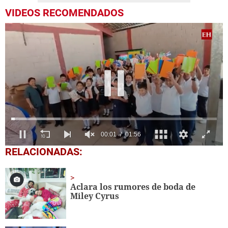
VIDEOS RECOMENDADOS
0
RELACIONADAS:
seconds
of
1
minute,
Aclara los rumores de boda de
56
Miley Cyrus
seconds