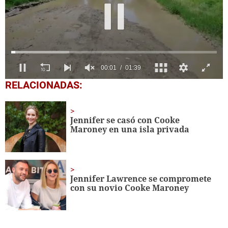
0
RELACIONADAS:
seconds
of
1
minute,
Jennifer se casó con Cooke
39
Maroney en una isla privada
seconds
Jennifer Lawrence se compromete
con su novio Cooke Maroney