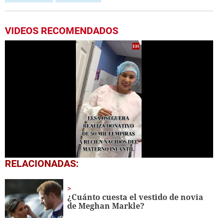
VIDEOS RECOMENDADOS
0
RELACIONADAS:
seconds
of
1
minute,
¿Cuánto cuesta el vestido de novia
16
de Meghan Markle?
seconds