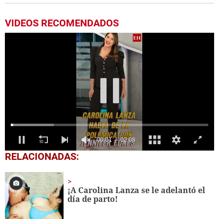
VIDEOS RECOMENDADOS
0
RELACIONADAS:
seconds
of
2
minutes,
¡
A Carolina Lanza se le adelantó el
8
día de parto!
seconds