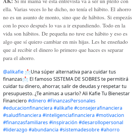
AK:
Si mi mamá ve esta entrevista va a ser un pleito con
ella. Varias veces lo he dicho, no tenía el hábito. El ahorro
no es un asunto de monto, sino que de hábitos. Si empezás
con lo poco después lo vas a ir expandiendo. Todo en la
vida son hábitos. De pequeña no tuve ese hábito y eso es
algo que sí quiero cambiar en mis hijas. Les he enseñado
que al recibir el dinero lo primero que haces es separar
para el ahorro.
@alikafie
📩Una súper alternativa para cuidar tus
finanzas📩 El famoso SISTEMA DE SOBRES te permitirá
cuidar tu dinero, ahorrar, salir de deudas y respetar tu
presupuesto. ¿Te animas a usarlo? Ali Kafie Tu Bienestar
Financiero
#dinero
#FinanzasPersonales
#educacionfinanciera
#alikafie
#consejerafinanciera
#saludfinanciera
#inteligenciafinanciera
#motivacion
#finanzasfamiliares
#inspiración
#desarollopersonal
#liderazgo
#abundancia
#sistemadesobre
#ahorro