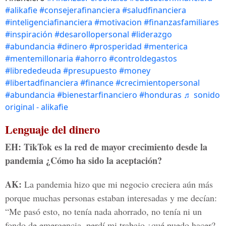
#alikafie
#consejerafinanciera
#saludfinanciera
#inteligenciafinanciera
#motivacion
#finanzasfamiliares
#inspiración
#desarollopersonal
#liderazgo
#abundancia
#dinero
#prosperidad
#menterica
#mentemillonaria
#ahorro
#controldegastos
#librededeuda
#presupuesto
#money
#libertadfinanciera
#finance
#crecimientopersonal
#abundancia
#bienestarfinanciero
#honduras
♬ sonido
original - alikafie
Lenguaje del dinero
EH: TikTok es la red de mayor crecimiento desde la
pandemia ¿Cómo ha sido la aceptación?
AK:
La pandemia hizo que mi negocio creciera aún más
porque muchas personas estaban interesadas y me decían:
“Me pasó esto, no tenía nada ahorrado, no tenía ni un
fondo de emergencia, perdí mi trabajo ¿qué puedo hacer?