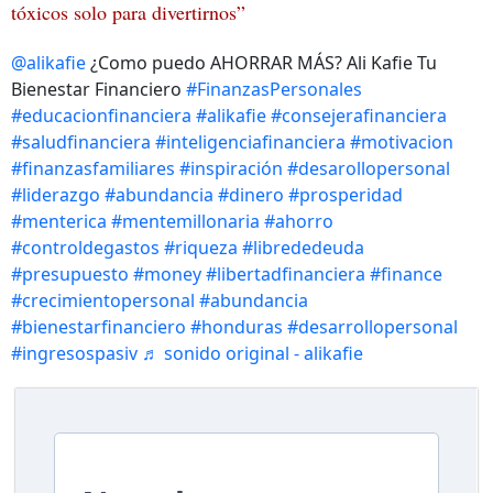
tóxicos solo para divertirnos”
@alikafie
¿Como puedo AHORRAR MÁS? Ali Kafie Tu
Bienestar Financiero
#FinanzasPersonales
#educacionfinanciera
#alikafie
#consejerafinanciera
#saludfinanciera
#inteligenciafinanciera
#motivacion
#finanzasfamiliares
#inspiración
#desarollopersonal
#liderazgo
#abundancia
#dinero
#prosperidad
#menterica
#mentemillonaria
#ahorro
#controldegastos
#riqueza
#librededeuda
#presupuesto
#money
#libertadfinanciera
#finance
#crecimientopersonal
#abundancia
#bienestarfinanciero
#honduras
#desarrollopersonal
#ingresospasiv
♬ sonido original - alikafie