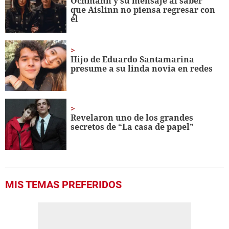
Ochmann y su mensaje al saber
11
que Aislinn no piensa regresar con
seconds
él
Hijo de Eduardo Santamarina
presume a su linda novia en redes
Revelaron uno de los grandes
secretos de “La casa de papel”
MIS TEMAS PREFERIDOS