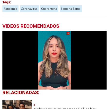
Tags:
Pandemia
Coronavirus
Cuarentena
Semana Santa
VIDEOS RECOMENDADOS
0
RELACIONADAS:
seconds
of
1
minute,