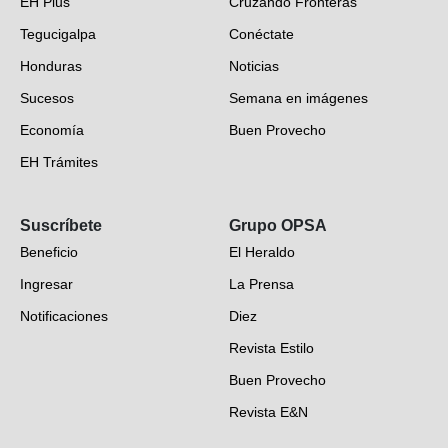
EH Plus
Cruzando Fronteras
Tegucigalpa
Conéctate
Honduras
Noticias
Sucesos
Semana en imágenes
Economía
Buen Provecho
EH Trámites
Opinión
Suscríbete
Grupo OPSA
EH Verifica
Beneficio
El Heraldo
Fotogalerías
Ingresar
La Prensa
Deportes
Notificaciones
Diez
Videos
Revista Estilo
Hondureños en el mundo
Buen Provecho
Revista E&N
Suscripción