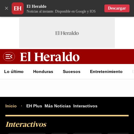
El Heraldo
×
Descargar
Noticias al instante. Disponible en Google y IOS
Lo último
Honduras
Sucesos
Entretenimiento
Inicio
EH Plus
Más Noticias
Interactivos
Interactivos