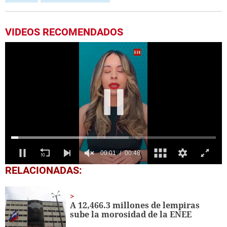
VIDEOS RECOMENDADOS
0
RELACIONADAS:
seconds
of
48
seconds
A 12,466.3 millones de lempiras
sube la morosidad de la ENEE