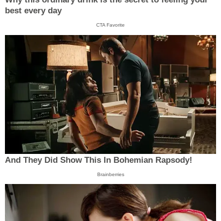
best every day
CTA Favorite
And They Did Show This In Bohemian Rapsody!
Brainberries