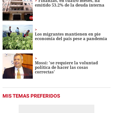
Finanzas, en cuatro meses, ha
minutes,
emitido 53.2% de la deuda interna
11
seconds
Los migrantes mantienen en pie
economía del país pese a pandemia
Mossi: 'se requiere la voluntad
política de hacer las cosas
correctas'
MIS TEMAS PREFERIDOS