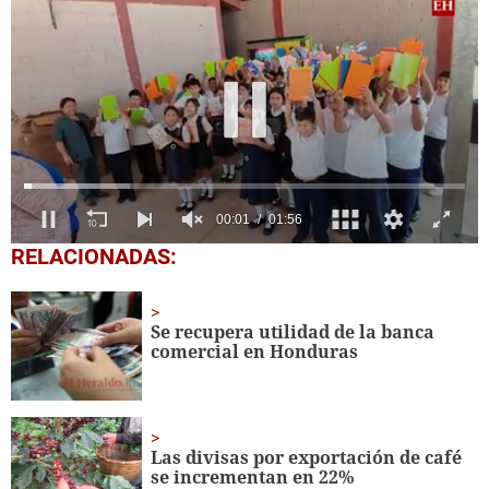
0
RELACIONADAS:
seconds
of
1
minute,
Se recupera utilidad de la banca
56
comercial en Honduras
seconds
Las divisas por exportación de café
se incrementan en 22%