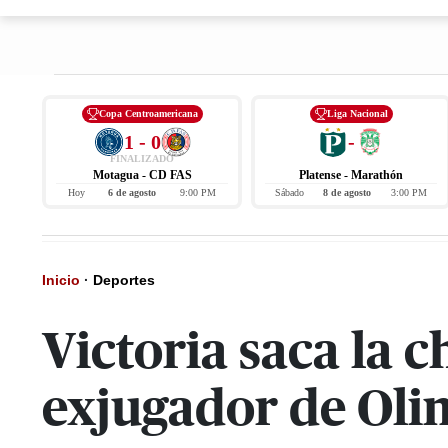
Copa Centroamericana
Liga Nacional
1 - 0
-
FINALIZADO
Motagua - CD FAS
Platense - Marathón
Hoy
6 de agosto
9:00 PM
Sábado
8 de agosto
3:00 PM
Inicio
·
Deportes
Victoria saca la 
exjugador de Oli