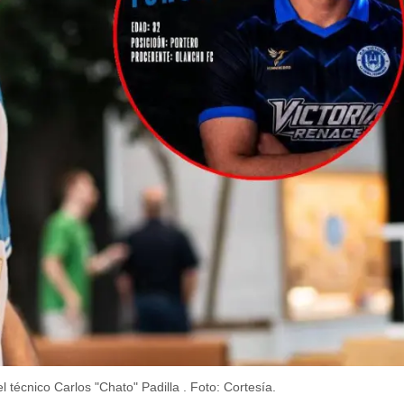
 el técnico Carlos "Chato" Padilla .
Foto: Cortesía.