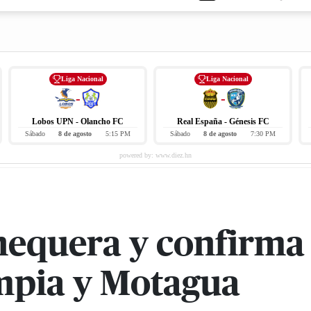
Liga Nacional
Liga Nacional
-
-
Lobos UPN - Olancho FC
Real España - Génesis FC
Sábado
8 de agosto
5:15 PM
Sábado
8 de agosto
7:30 PM
chequera y confirma 
mpia y Motagua