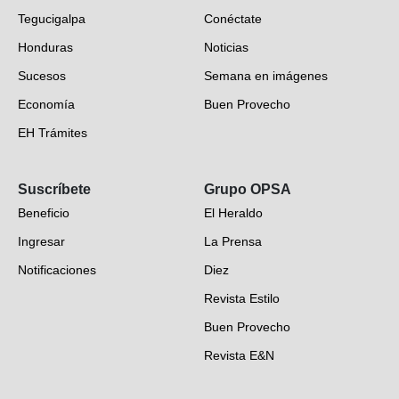
Tegucigalpa
Conéctate
Honduras
Noticias
Sucesos
Semana en imágenes
Economía
Buen Provecho
EH Trámites
Opinión
Suscríbete
Grupo OPSA
EH Verifica
Beneficio
El Heraldo
Fotogalerías
Ingresar
La Prensa
Deportes
Notificaciones
Diez
Videos
Revista Estilo
Hondureños en el mundo
Buen Provecho
Revista E&N
Suscripción