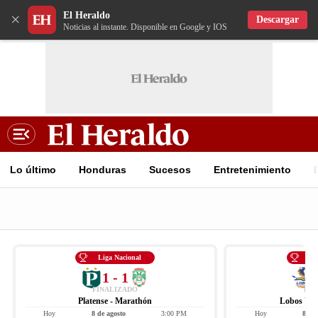
El Heraldo
×
Descargar
Noticias al instante. Disponible en Google y IOS
Lo último
Honduras
Sucesos
Entretenimiento
Liga Nacional
Li
1 - 1
FINALIZADO
FIN
Platense - Marathón
Lobos UPN
Hoy
8 de agosto
3:00 PM
Hoy
8 de 