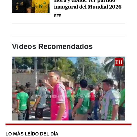
Hora y dónde ver partido
inaugural del Mundial 2026
EFE
Videos Recomendados
0
seconds
of
LO MÁS LEÍDO DEL DÍA