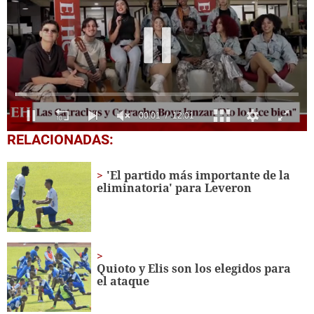
0
RELACIONADAS:
seconds
of
12
'El partido más importante de la
minutes,
eliminatoria' para Leveron
1
second
Quioto y Elis son los elegidos para
el ataque