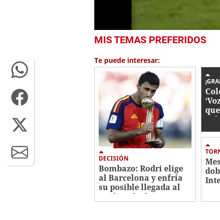
0
MIS TEMAS PREFERIDOS
seconds
of
8
Te puede interesar:
minutes,
7
seconds
Volume
¡GRA
0%
Col
‘Vo
que
ref
Chi
TOR
DECISIÓN
Mes
Bombazo: Rodri elige
dob
al Barcelona y enfría
Int
su posible llegada al
Lui
Real Madrid