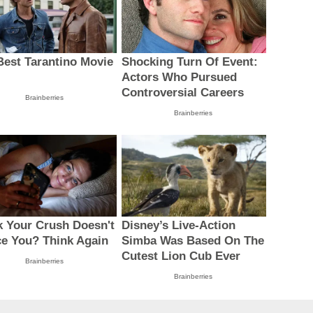
Best Tarantino Movie
Shocking Turn Of Event:
Actors Who Pursued
Controversial Careers
Brainberries
Brainberries
k Your Crush Doesn't
Disney’s Live-Action
ce You? Think Again
Simba Was Based On The
Cutest Lion Cub Ever
Brainberries
Brainberries