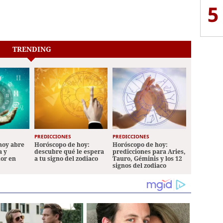
5
TRENDING
PREDICCIONES
PREDICCIONES
hoy abre
Horóscopo de hoy:
Horóscopo de hoy:
a y
descubre qué le espera
predicciones para Aries,
mor en
a tu signo del zodiaco
Tauro, Géminis y los 12
signos del zodiaco