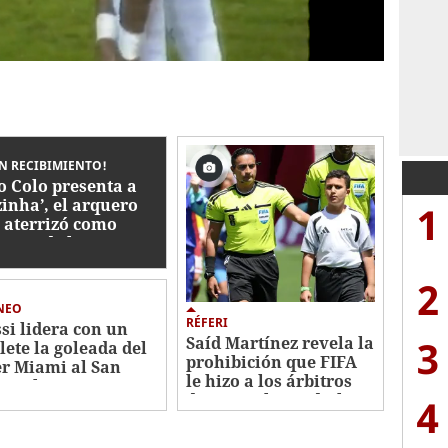
N RECIBIMIENTO!
o Colo presenta a
zinha’, el arquero
1
 aterrizó como
uerzo de lujo en
le
2
NEO
RÉFERI
si lidera con un
3
Saíd Martínez revela la
lete la goleada del
prohibición que FIFA
er Miami al San
le hizo a los árbitros
s en la Leagues Cup
durante el Mundial
4