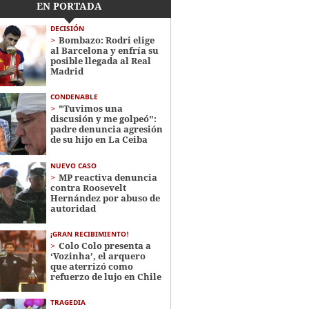
EN PORTADA
DECISIÓN
Bombazo: Rodri elige
al Barcelona y enfría su
posible llegada al Real
Madrid
CONDENABLE
"Tuvimos una
discusión y me golpeó":
padre denuncia agresión
de su hijo en La Ceiba
NUEVO CASO
MP reactiva denuncia
contra Roosevelt
Hernández por abuso de
autoridad
¡GRAN RECIBIMIENTO!
Colo Colo presenta a
‘Vozinha’, el arquero
que aterrizó como
refuerzo de lujo en Chile
TRAGEDIA