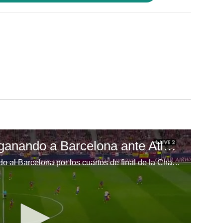
Lamine Yamal tiene ganando a Barcelona ante Atlético de Madrid
Atlético de Madrid está enfrentando al Barcelona por los cuartos de final de la Champions League.