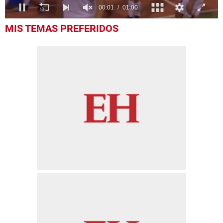
0
MIS TEMAS PREFERIDOS
seconds
of
1
minute,
0