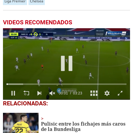
Liga Premier
Chelsea
VIDEOS RECOMENDADOS
0
RELACIONADAS:
seconds
of
3
minutes,
Pulisic entre los fichajes más caros
23
de la Bundesliga
seconds