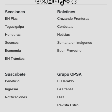
Secciones
Boletines
EH Plus
Cruzando Fronteras
Tegucigalpa
Conéctate
Honduras
Noticias
Sucesos
Semana en imágenes
Economía
Buen Provecho
EH Trámites
Opinión
Suscríbete
Grupo OPSA
EH Verifica
Beneficio
El Heraldo
Fotogalerías
Ingresar
La Prensa
Deportes
Notificaciones
Diez
Videos
Revista Estilo
Hondureños en el mundo