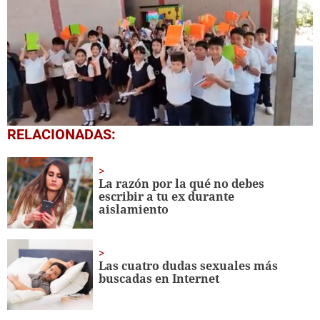
0
RELACIONADAS:
seconds
of
1
minute,
La razón por la qué no debes
56
escribir a tu ex durante
seconds
aislamiento
Las cuatro dudas sexuales más
buscadas en Internet