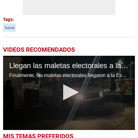
Tags:
Salud
VIDEOS RECOMENDADOS
Llegan las maletas electorales a la Escuela Normal Mixta "Pedro Nufio"
Finalmente, las maletas electorales llegaron a la Escuela Normal Mixta "Pedro Nufio", permitiendo que el proceso electoral comience con normalidad después de varias horas de retraso.
0
MIS TEMAS PREFERIDOS
seconds