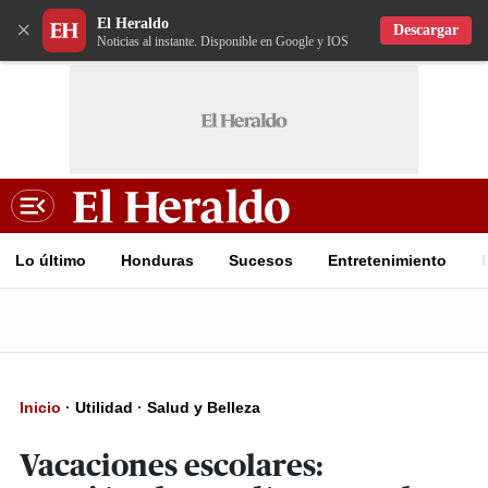
El Heraldo
×
Descargar
Noticias al instante. Disponible en Google y IOS
Lo último
Honduras
Sucesos
Entretenimiento
Inicio
·
Utilidad
·
Salud y Belleza
Vacaciones escolares: