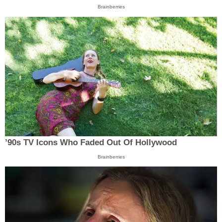
Brainberries
’90s TV Icons Who Faded Out Of Hollywood
Brainberries