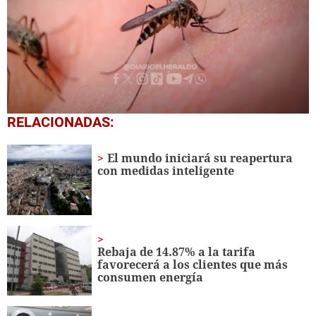
0
RELACIONADAS:
of
3
minutes,
El mundo iniciará su reapertura
15
con medidas inteligente
seconds
Rebaja de 14.87% a la tarifa
favorecerá a los clientes que más
consumen energía