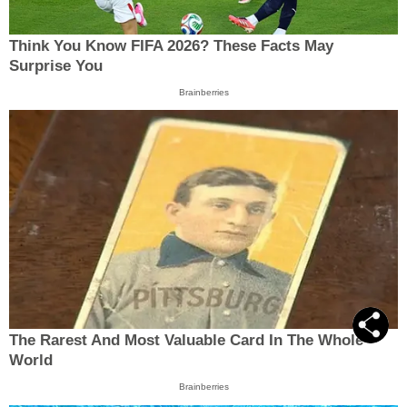
Think You Know FIFA 2026? These Facts May
Surprise You
Brainberries
The Rarest And Most Valuable Card In The Whole
World
Brainberries