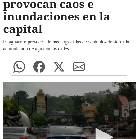
provocan caos e
inundaciones en la
capital
El aguacero provocó además largas filas de vehículos debido a la
acumulación de agua en las calles
0
seconds
of
0
seconds