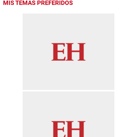
MIS TEMAS PREFERIDOS
seconds
of
4
minutes,
11
seconds