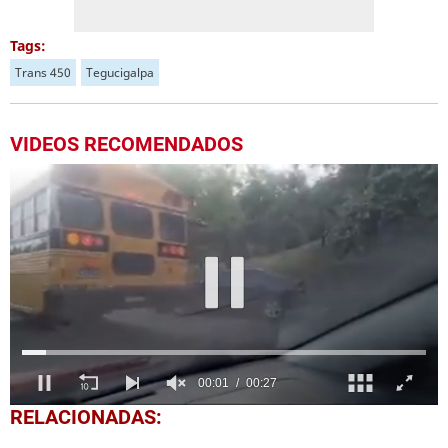
Tags:
Trans 450
Tegucigalpa
VIDEOS RECOMENDADOS
0
RELACIONADAS:
of
27