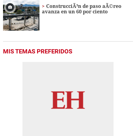
seconds
ConstrucciÃ³n de paso aÃ©reo
avanza en un 60 por ciento
MIS TEMAS PREFERIDOS