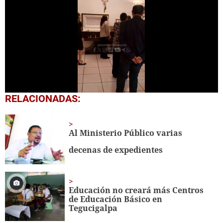
0
RELACIONADAS:
seconds
of
1
minute,
Al Ministerio Público varias
20
seconds
decenas de expedientes
Educación no creará más Centros
de Educación Básico en
Tegucigalpa