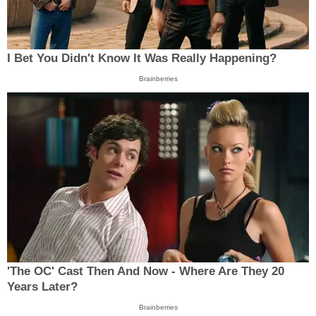
I Bet You Didn't Know It Was Really Happening?
Brainberries
'The OC' Cast Then And Now - Where Are They 20
Years Later?
Brainberries