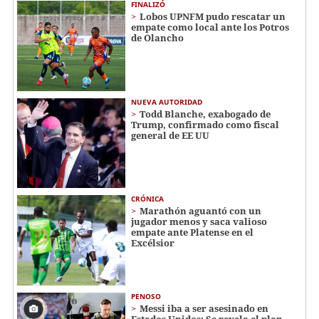
FINALIZÓ
Lobos UPNFM pudo rescatar un
empate como local ante los Potros
de Olancho
NUEVA AUTORIDAD
Todd Blanche, exabogado de
Trump, confirmado como fiscal
general de EE UU
CRÓNICA
Marathón aguantó con un
jugador menos y saca valioso
empate ante Platense en el
Excélsior
PENOSO
Messi iba a ser asesinado en
Estados Unidos: Se revela el plan