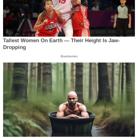
Tallest Women On Earth — Their Height Is Jaw-
Dropping
Brainberries