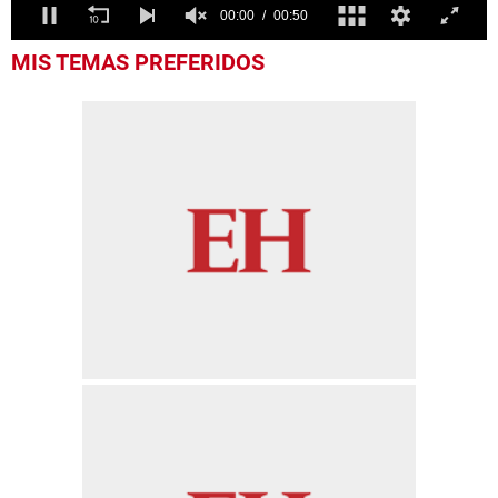
0
MIS TEMAS PREFERIDOS
seconds
of
50
seconds