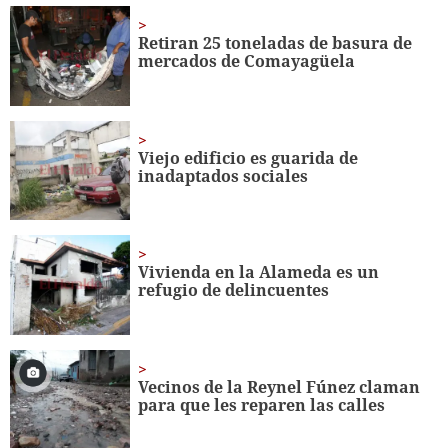
of
1
minute,
Retiran 25 toneladas de basura de
7
mercados de Comayagüela
seconds
Viejo edificio es guarida de
inadaptados sociales
Vivienda en la Alameda es un
refugio de delincuentes
Vecinos de la Reynel Fúnez claman
para que les reparen las calles