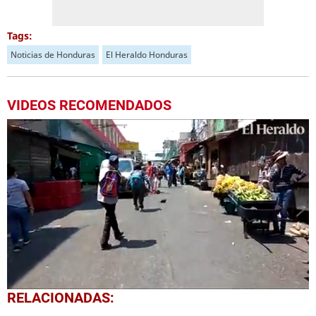
Tags:
Noticias de Honduras
El Heraldo Honduras
VIDEOS RECOMENDADOS
0
RELACIONADAS:
seconds