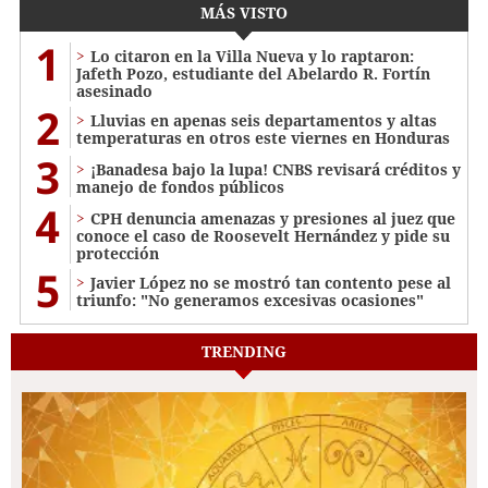
MÁS VISTO
1
Lo citaron en la Villa Nueva y lo raptaron:
Jafeth Pozo, estudiante del Abelardo R. Fortín
asesinado
2
Lluvias en apenas seis departamentos y altas
temperaturas en otros este viernes en Honduras
3
¡Banadesa bajo la lupa! CNBS revisará créditos y
manejo de fondos públicos
4
CPH denuncia amenazas y presiones al juez que
conoce el caso de Roosevelt Hernández y pide su
protección
5
Javier López no se mostró tan contento pese al
triunfo: "No generamos excesivas ocasiones"
TRENDING