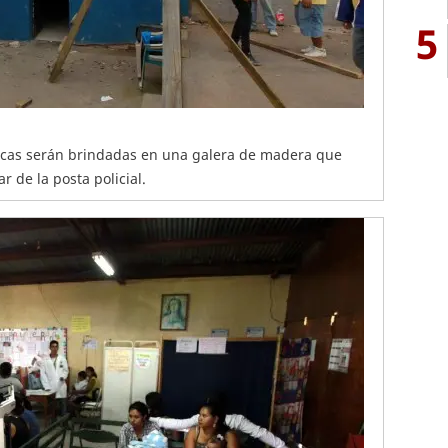
5
cas serán brindadas en una galera de madera que
r de la posta policial.