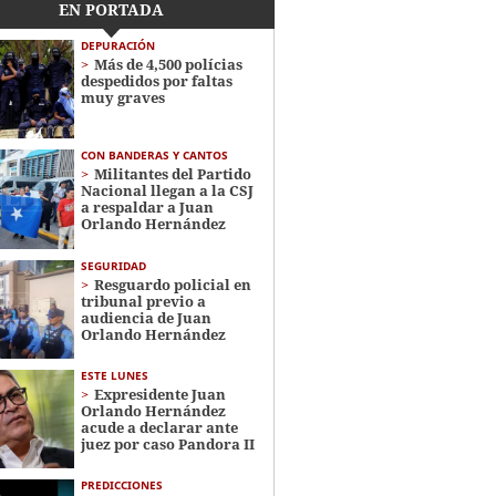
EN PORTADA
DEPURACIÓN
Más de 4,500 polícias
despedidos por faltas
muy graves
CON BANDERAS Y CANTOS
Militantes del Partido
Nacional llegan a la CSJ
a respaldar a Juan
Orlando Hernández
SEGURIDAD
Resguardo policial en
tribunal previo a
audiencia de Juan
Orlando Hernández
ESTE LUNES
Expresidente Juan
Orlando Hernández
acude a declarar ante
juez por caso Pandora II
PREDICCIONES