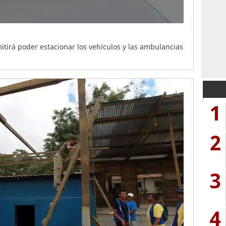
itirá poder estacionar los vehículos y las ambulancias
1
2
3
4