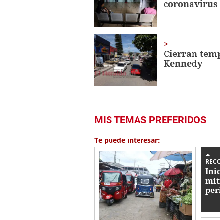
coronavirus
Cierran temp
Kennedy
MIS TEMAS PREFERIDOS
Te puede interesar:
REC
Ini
mit
per
por
ero