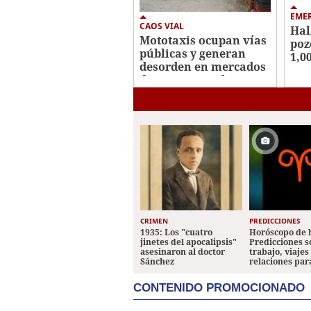
EME
CAOS VIAL
Hal
Mototaxis ocupan vías
poz
públicas y generan
1,0
desorden en mercados
cen
de Comayagüela
CRIMEN
PREDICCIONES
1935: Los "cuatro
Horóscopo de 
jinetes del apocalipsis"
Predicciones 
asesinaron al doctor
trabajo, viajes
Sánchez
relaciones par
CONTENIDO PROMOCIONADO