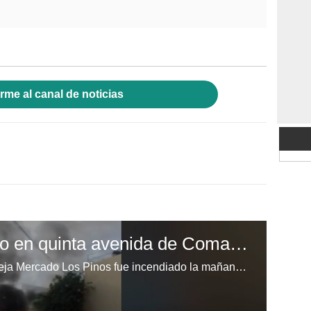
rme al canal de noticias
Incendian bus rapidito en quinta avenida de Comayagüela
Un bus rapidito de la ruta Villa Vieja Mercado Los Pinos fue incendiado la mañana de este lunes en las inmediaciones de la escuela Lempira de Comayagüela, capital de Honduras.