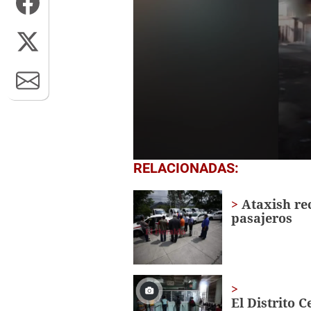
0
RELACIONADAS:
seconds
of
22
Ataxish re
seconds
Volume
pasajeros
0%
El Distrito 