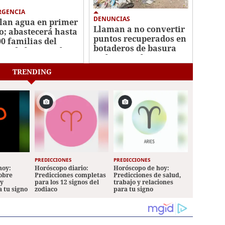
RGENCIA
DENUNCIAS
lan agua en primer
Llaman a no convertir
o; abastecerá hasta
puntos recuperados en
00 familias del
botaderos de basura
tro de la capital
en la capital
TRENDING
PREDICCIONES
PREDICCIONES
hoy:
Horóscopo diario:
Horóscopo de hoy:
sobre
Predicciones completas
Predicciones de salud,
 y
para los 12 signos del
trabajo y relaciones
a tu signo
zodiaco
para tu signo