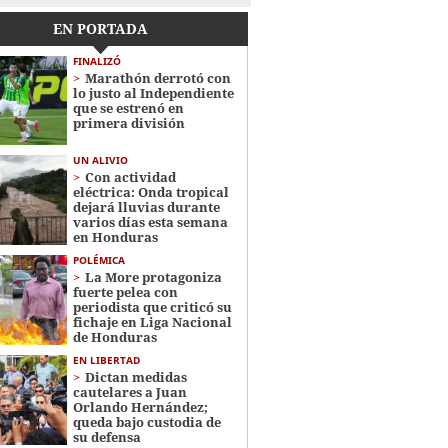
EN PORTADA
FINALIZÓ
Marathón derrotó con
lo justo al Independiente
que se estrenó en
primera división
UN ALIVIO
Con actividad
eléctrica: Onda tropical
dejará lluvias durante
varios días esta semana
en Honduras
POLÉMICA
La More protagoniza
fuerte pelea con
periodista que criticó su
fichaje en Liga Nacional
de Honduras
EN LIBERTAD
Dictan medidas
cautelares a Juan
Orlando Hernández;
queda bajo custodia de
su defensa