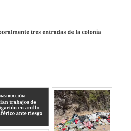
oralmente tres entradas de la colonia
ONSTRUCCIÓN
cian trabajos de
igación en anillo
iférico ante riesgo
 filtraciones y
sión