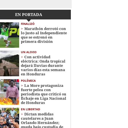
EN PORTADA
FINALIZÓ
Marathón derrotó con
lo justo al Independiente
que se estrenó en
primera división
UN ALIVIO
Con actividad
eléctrica: Onda tropical
dejará lluvias durante
varios días esta semana
en Honduras
POLÉMICA
La More protagoniza
fuerte pelea con
periodista que criticó su
fichaje en Liga Nacional
de Honduras
EN LIBERTAD
Dictan medidas
cautelares a Juan
Orlando Hernández;
queda bajo custodia de