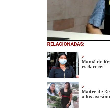
0
RELACIONADAS:
seconds
of
2
minutes,
Mamá de Key
5
esclarecer
seconds
Volume
0%
Madre de Key
a los asesino