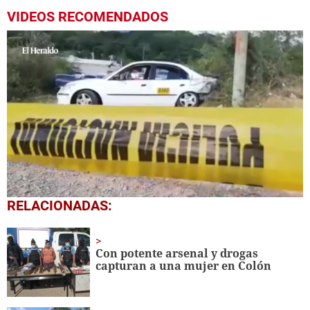
VIDEOS RECOMENDADOS
0
RELACIONADAS:
seconds
of
48
seconds
Con potente arsenal y drogas
capturan a una mujer en Colón