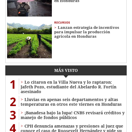
en Honduras
RECURSOS
Lanzan estrategia de incentivos
para impulsar la producción
agrícola en Honduras
MÁS VISTO
1
Lo citaron en la Villa Nueva y lo raptaron:
Jafeth Pozo, estudiante del Abelardo R. Fortín
asesinado
2
Lluvias en apenas seis departamentos y altas
temperaturas en otros este viernes en Honduras
3
¡Banadesa bajo la lupa! CNBS revisará créditos y
manejo de fondos públicos
4
CPH denuncia amenazas y presiones al juez que
conoce el caso de Roosevelt Hernández y pide su