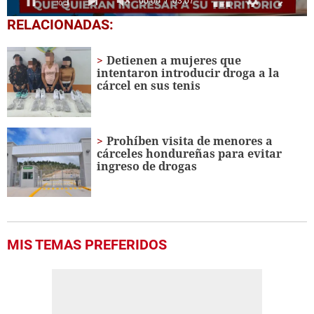
0
RELACIONADAS:
seconds
of
3
Detienen a mujeres que
minutes,
intentaron introducir droga a la
7
cárcel en sus tenis
seconds
Prohíben visita de menores a
cárceles hondureñas para evitar
ingreso de drogas
MIS TEMAS PREFERIDOS