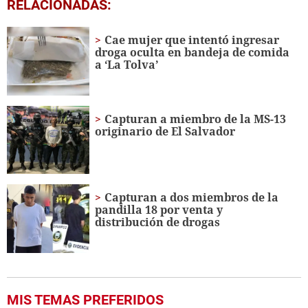
1
RELACIONADAS:
second
of
25
Cae mujer que intentó ingresar
seconds
droga oculta en bandeja de comida
a ‘La Tolva’
Capturan a miembro de la MS-13
originario de El Salvador
Capturan a dos miembros de la
pandilla 18 por venta y
distribución de drogas
MIS TEMAS PREFERIDOS