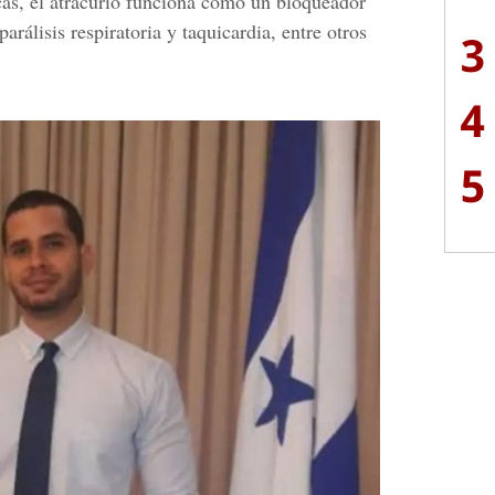
as, el atracurio funciona como un bloqueador
rálisis respiratoria y taquicardia, entre otros
3
4
5