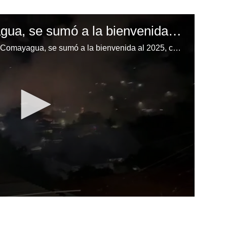
La Libertad, Comayagua, se sumó a la bienvenida al 2025
Con luces y cohetes La Libertad, Comayagua, se sumó a la bienvenida al 2025, compartieron vecinos a través de redes sociales