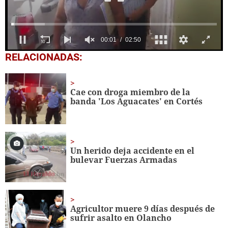
0
RELACIONADAS:
seconds
of
2
minutes,
Cae con droga miembro de la
50
banda 'Los Aguacates' en Cortés
seconds
Un herido deja accidente en el
bulevar Fuerzas Armadas
Agricultor muere 9 días después de
sufrir asalto en Olancho