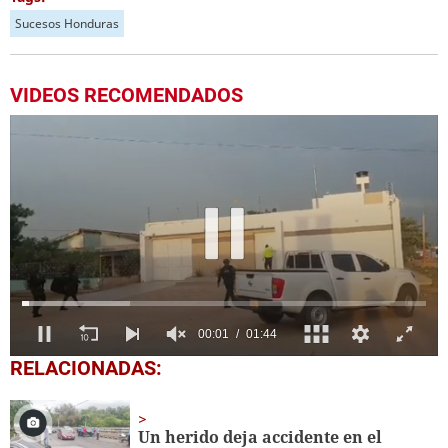
Sucesos Honduras
VIDEOS RECOMENDADOS
0
RELACIONADAS:
seconds
of
1
minute,
Un herido deja accidente en el
44