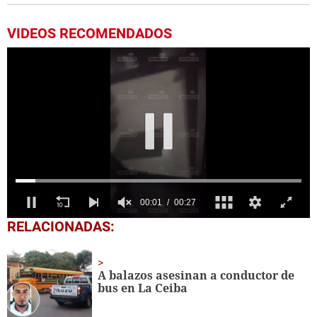
VIDEOS RECOMENDADOS
0
RELACIONADAS:
seconds
of
27
seconds
A balazos asesinan a conductor de
bus en La Ceiba