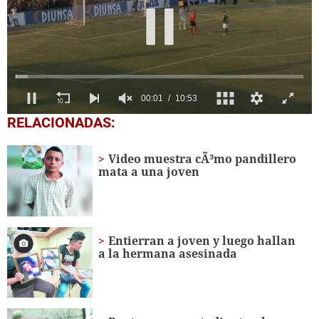
0
RELACIONADAS:
seconds
of
10
Video muestra cÃ³mo pandillero
minutes,
mata a una joven
53
seconds
Entierran a joven y luego hallan
a la hermana asesinada