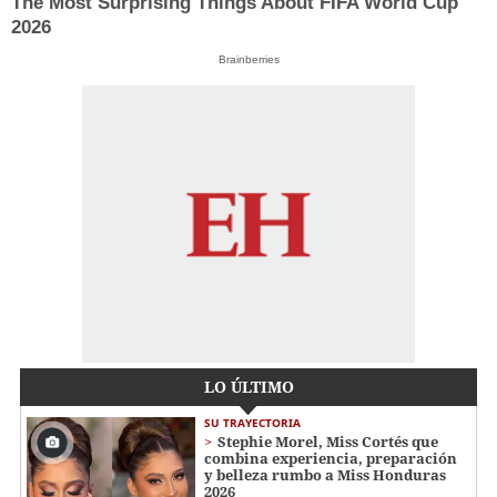
The Most Surprising Things About FIFA World Cup
2026
Brainberries
LO ÚLTIMO
SU TRAYECTORIA
Stephie Morel, Miss Cortés que
combina experiencia, preparación
y belleza rumbo a Miss Honduras
2026