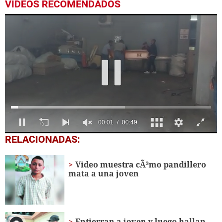
VIDEOS RECOMENDADOS
0
RELACIONADAS:
seconds
of
49
Video muestra cÃ³mo pandillero
seconds
mata a una joven
Entierran a joven y luego hallan