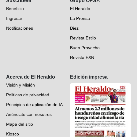
Suscríbete
Grupo OPSA
EH Verifica
Beneficio
El Heraldo
Fotogalerías
Ingresar
La Prensa
Deportes
Notificaciones
Diez
Videos
Revista Estilo
Hondureños en el mundo
Buen Provecho
Revista E&N
Suscripción
Acerca de El Heraldo
Edición impresa
Visión y Misión
Politicas de privacidad
Principios de aplicación de IA
Anúnciate con nosotros
Mapa del sitio
Kiosco