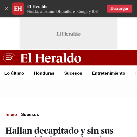
El Heraldo
×
Descargar
Noticias al instante. Disponible en Google y IOS
Lo último
Honduras
Sucesos
Entretenimiento
Inicio
·
Sucesos
Hallan decapitado y sin sus