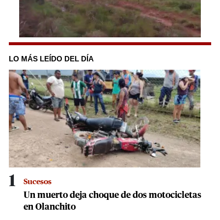
0
seconds
of
LO MÁS LEÍDO DEL DÍA
1
minute,
36
seconds
1
Sucesos
Un muerto deja choque de dos motocicletas
en Olanchito