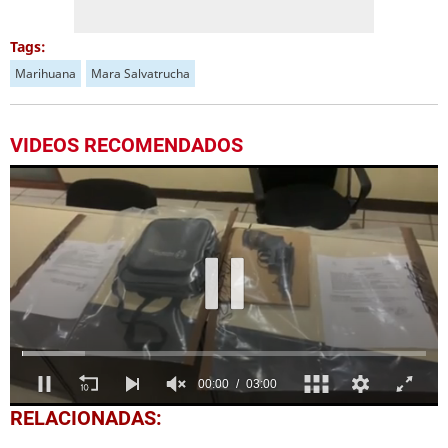
Tags:
Marihuana
Mara Salvatrucha
VIDEOS RECOMENDADOS
0
RELACIONADAS:
seconds
of