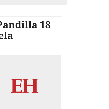
Pandilla 18
üela