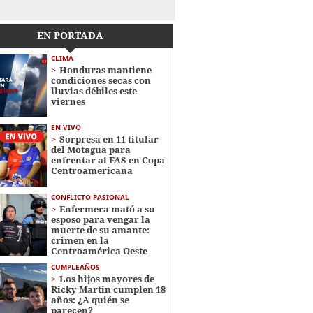
EN PORTADA
CLIMA
Honduras mantiene
condiciones secas con
lluvias débiles este
viernes
EN VIVO
Sorpresa en 11 titular
del Motagua para
enfrentar al FAS en Copa
Centroamericana
CONFLICTO PASIONAL
Enfermera mató a su
esposo para vengar la
muerte de su amante:
crimen en la
Centroamérica Oeste
CUMPLEAÑOS
Los hijos mayores de
Ricky Martin cumplen 18
años: ¿A quién se
parecen?