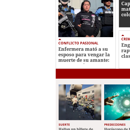
Cap
mat
col
Oes
CRI
CONFLICTO PASIONAL
Eng
Enfermera mató a su
rap
esposo para vengar la
clas
muerte de su amante:
cri
crimen en la
en 
Centroamérica Oeste
SUERTE
PREDICCIONES
Hallan un billete de
Horóscopo de 