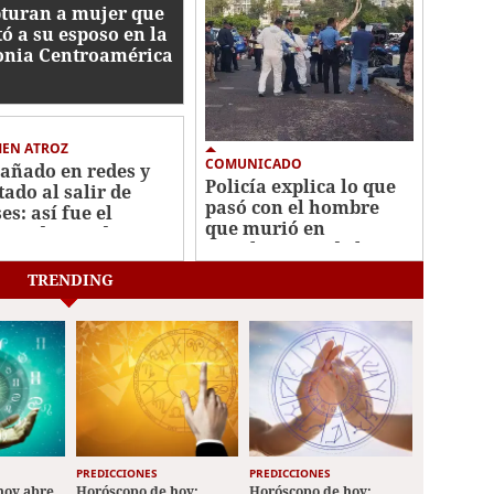
turan a mujer que
ó a su esposo en la
onia Centroamérica
te
MEN ATROZ
COMUNICADO
añado en redes y
Policía explica lo que
tado al salir de
pasó con el hombre
es: así fue el
que murió en
men de estudiante
instalaciones de la
La Joya
DNVT
TRENDING
PREDICCIONES
PREDICCIONES
hoy abre
Horóscopo de hoy:
Horóscopo de hoy: