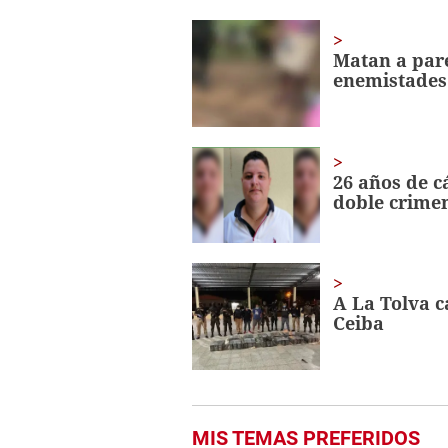
of
1
minute,
Matan a pare
39
enemistades
seconds
Volume
0%
26 años de c
doble crime
A La Tolva c
Ceiba
MIS TEMAS PREFERIDOS