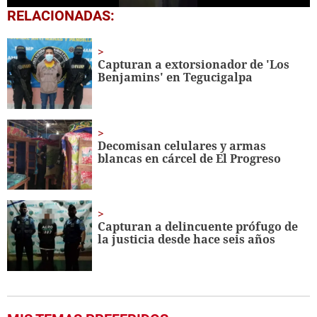
0
RELACIONADAS:
seconds
of
1
minute,
Capturan a extorsionador de 'Los
23
Benjamins' en Tegucigalpa
seconds
Decomisan celulares y armas
blancas en cárcel de El Progreso
Capturan a delincuente prófugo de
la justicia desde hace seis años