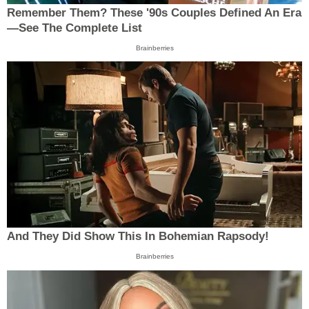
Remember Them? These '90s Couples Defined An Era
—See The Complete List
Brainberries
And They Did Show This In Bohemian Rapsody!
Brainberries